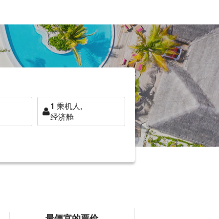
1
乘机人,
经济舱
最便宜的票价