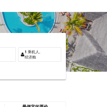
1
乘机人,
经济舱
最便宜的票价