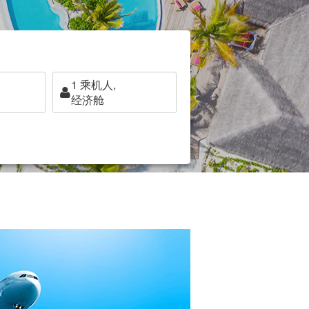
1
乘机人,
经济舱