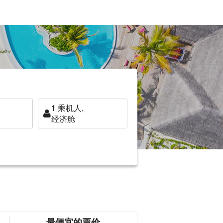
1
乘机人,
经济舱
最便宜的票价